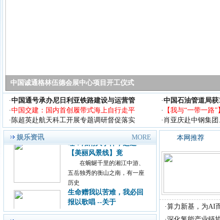
近日，主题为&ldquo;若水
&middot;共生&rdquo;的腾讯影
业
王中磊出席2018 亚洲旅游
产业年会 谈中
今天(9月14日)，2018 亚
洲旅游产业年会在上海举行，
年会
中国诚通格林伍德会展中心项目开工仪式
励志歌手杨洪强放歌中国
演艺又见山里红
·
中国通号承办尼日利亚铁路建设与运营管
·
中国石油管道局获
励志歌手杨洪强放歌中国演艺
·
中国交建：国内首创履带式海上自行走平
·
【我与“一带一路”
又见山里红 首届《放歌中国》
·
陈超英赴航天科工开展专题调研督促落实
·
肖亚庆赴中钢集团
歌手
哇！湖南大事件，这道
娱乐资讯
MORE
本网推荐
【美丽风景线】竟
在蜿蜒千里的湘江中游、
五岳独秀的衡山之南，有一座
历史
生命赠我以苦难，我必回
报以歌唱 --关于
尊敬的主持人，各位老
·
算力新基，为AI而
师，亲爱的观众朋友： 今
·
深化氢能产业链