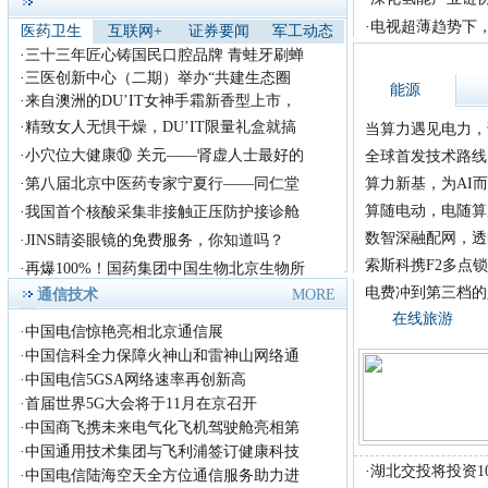
天，借
首届《放歌中国》歌手大
·
电视超薄趋势下，
医药卫生
互联网+
证券要闻
军工动态
赛全国总决赛！
·
三十三年匠心铸国民口腔品牌 青蛙牙刷蝉
首届《放歌中国》歌手大
·
三医创新中心（二期）举办“共建生态圈
能源
赛组织委员会，拟定于2018年
·
来自澳洲的DU’IT女神手霜新香型上市，
8月在
·
精致女人无惧干燥，DU’IT限量礼盒就搞
当算力遇见电力，
2018腾讯影业发布会：多
·
小穴位大健康⑩ 关元——肾虚人士最好的
全球首发技术路线 +
部国产漫改真人
·
第八届北京中医药专家宁夏行——同仁堂
算力新基，为AI而
近日，主题为&ldquo;若水
算随电动，电随算
·
我国首个核酸采集非接触正压防护接诊舱
&middot;共生&rdquo;的腾讯影
业
数智深融配网，透
·
JINS睛姿眼镜的免费服务，你知道吗？
王中磊出席2018 亚洲旅游
索斯科携F2多点锁
·
再爆100%！国药集团中国生物北京生物所
产业年会 谈中
电费冲到第三档的
通信技术
MORE
今天(9月14日)，2018 亚
在线旅游
洲旅游产业年会在上海举行，
·
中国电信惊艳亮相北京通信展
年会
·
中国信科全力保障火神山和雷神山网络通
励志歌手杨洪强放歌中国
·
中国电信5GSA网络速率再创新高
演艺又见山里红
·
首届世界5G大会将于11月在京召开
励志歌手杨洪强放歌中国演艺
·
中国商飞携未来电气化飞机驾驶舱亮相第
又见山里红 首届《放歌中国》
·
中国通用技术集团与飞利浦签订健康科技
歌手
·
湖北交投将投资1
哇！湖南大事件，这道
·
中国电信陆海空天全方位通信服务助力进