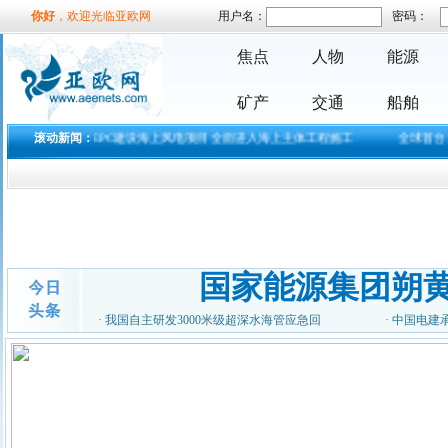
你好
，欢迎光临亚欧网
用户名：
密码：
焦点
人物
能源
矿产
交通
船舶
国内首个EPC建设海上风电项目全面进入海上主体工程施工
滚动新闻：
全球首台无人驾驶
国家能源集团朔
·
我国自主研发3000米级超深水海管应急回
·
中国电建
2018腾讯影业发布会：多
部国产漫改真人