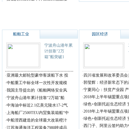
船舶工业
园区经济
宁波舟山港年累
计挂靠“2万
箱”船突破1
·
亚洲最大邮轮型豪华客滚船下水 投
·
四川省发展和改革委员会
·
郭莹辉：经济新常态下的
·
中船重工中标全球一次性开发规模
·
宁夏同心：扶贫产业园 
·
我国主导提出的《船舶网络安全风
·
2018年上半年锡盟重点
·
宁波舟山港年累计挂靠“2万箱”船
·
绿色+创新托起生态经济
·
中海油中标近2.1亿美元陵水17-2气
·
2018年上半年锡盟重点
·
上海船厂2500TEU内贸集装箱船“中
·
绿色+创新托起生态经济
·
中船澄西建造的全球最大改装橙汁
·
西门子、阿里云签约助力
·
江苏海通海洋工程装备7980吨成品