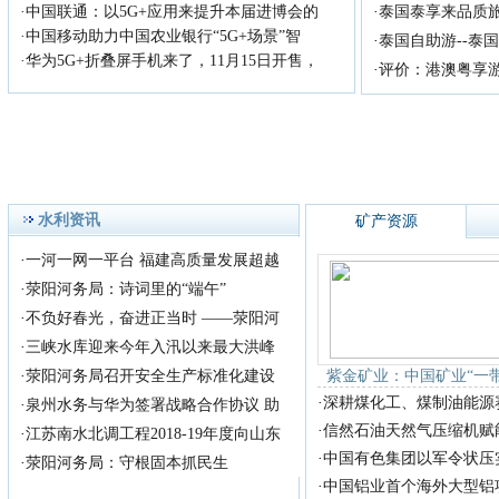
【美丽风景线】竟
·
中国联通：以5G+应用来提升本届进博会的
·
泰国泰享来品质
在蜿蜒千里的湘江中游、
·
中国移动助力中国农业银行“5G+场景”智
·
泰国自助游--泰
五岳独秀的衡山之南，有一座
·
华为5G+折叠屏手机来了，11月15日开售，
·
评价：港澳粤享
历史
生命赠我以苦难，我必回
报以歌唱 --关于
尊敬的主持人，各位老
师，亲爱的观众朋友： 今
天，借
首届《放歌中国》歌手大
水利资讯
矿产资源
赛全国总决赛！
首届《放歌中国》歌手大
·
一河一网一平台 福建高质量发展超越
赛组织委员会，拟定于2018年
·
荥阳河务局：诗词里的“端午”
8月在
·
不负好春光，奋进正当时 ——荥阳河
·
三峡水库迎来今年入汛以来最大洪峰
·
荥阳河务局召开安全生产标准化建设
紫金矿业：中国矿业“一
·
深耕煤化工、煤制油能源
·
泉州水务与华为签署战略合作协议 助
·
信然石油天然气压缩机赋
·
江苏南水北调工程2018-19年度向山东
·
中国有色集团以军令状压
·
荥阳河务局：守根固本抓民生
·
中国铝业首个海外大型铝项