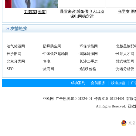
暴雪来袭 绥阳供电人出动
张学友[图
刘若英[图集]
保电网稳定运
友情链接
·
油气储运网
·
防风防尘网
·
环保节能网
·
北极星输配
·
长沙旧网
·
中国铁路运输网
·
国际能源网
·
长治人才网
·
北京分类网
·
售电
·
长沙二手房
·
雅式橡塑网
·
SEO
·
旅商网
·
途观L价格
·
光谱分析仪
成功案列
|
会员服务
|
诚邀加盟
|
广
亚欧网 广告热线:010-61224401 传真 010- 61224401 客服QQ
All Rights Reserv
京公网