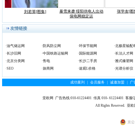
暴雪来袭 绥阳供电人出动
张学友[图
刘若英[图集]
保电网稳定运
友情链接
·
油气储运网
·
防风防尘网
·
环保节能网
·
北极星输配
·
长沙旧网
·
中国铁路运输网
·
国际能源网
·
长治人才网
·
北京分类网
·
售电
·
长沙二手房
·
雅式橡塑网
·
SEO
·
旅商网
·
途观L价格
·
光谱分析仪
成功案列
|
会员服务
|
诚邀加盟
|
广
亚欧网 广告热线:010-61224401 传真 010- 61224401 客服QQ
All Rights Reserv
京公网