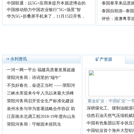
·
中国联通：以5G+应用来提升本届进博会的
·
泰国泰享来品质
歌手
哇！湖南大事件，这道
·
中国移动助力中国农业银行“5G+场景”智
·
泰国自助游--泰
【美丽风景线】竟
·
华为5G+折叠屏手机来了，11月15日开售，
·
评价：港澳粤享
在蜿蜒千里的湘江中游、
五岳独秀的衡山之南，有一座
历史
生命赠我以苦难，我必回
报以歌唱 --关于
尊敬的主持人，各位老
师，亲爱的观众朋友： 今
水利资讯
矿产资源
天，借
首届《放歌中国》歌手大
·
一河一网一平台 福建高质量发展超越
赛全国总决赛！
·
荥阳河务局：诗词里的“端午”
首届《放歌中国》歌手大
·
不负好春光，奋进正当时 ——荥阳河
赛组织委员会，拟定于2018年
·
三峡水库迎来今年入汛以来最大洪峰
8月在
·
荥阳河务局召开安全生产标准化建设
紫金矿业：中国矿业“一
·
深耕煤化工、煤制油能源
·
泉州水务与华为签署战略合作协议 助
·
信然石油天然气压缩机赋
·
江苏南水北调工程2018-19年度向山东
·
中国有色集团以军令状压
·
荥阳河务局：守根固本抓民生
·
中国铝业首个海外大型铝项