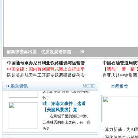
2018腾讯影业发布会：多
部国产漫改真人
近日，主题为&ldquo;若水
&middot;共生&rdquo;的腾讯影
业
王中磊出席2018 亚洲旅游
产业年会 谈中
今天(9月14日)，2018 亚
创新求变再出发，优质发展谱新篇——20
洲旅游产业年会在上海举行，
年会
·
中国通号承办尼日利亚铁路建设与运营管
·
中国石油管道局获
励志歌手杨洪强放歌中国
·
中国交建：国内首创履带式海上自行走平
·
【我与“一带一路”
演艺又见山里红
·
陈超英赴航天科工开展专题调研督促落实
·
肖亚庆赴中钢集团
励志歌手杨洪强放歌中国演艺
又见山里红 首届《放歌中国》
娱乐资讯
MORE
本网推荐
歌手
哇！湖南大事件，这道
【美丽风景线】竟
在蜿蜒千里的湘江中游、
五岳独秀的衡山之南，有一座
历史
生命赠我以苦难，我必回
·
算力新基，为AI而
报以歌唱 --关于
·
深化氢能产业链