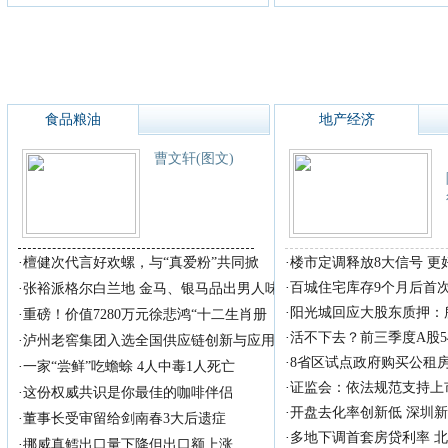
食品粮油
地产经济
曹文轩(图文)
·
檀健次代言好欢螺，与“真爱粉”共同掀
·
楼市定调释放8大信号 
·
百城住宅库存9个月后首
·
张裕派格尔白兰地 金马、银马品出男人味
·
阳光城回应大股东质押：
·
重磅！价值7280万元徐悲鸿“十二生肖册
·
活不下去？前三季度A股5
·
泸州老窖集团入选全国供应链创新与应用
·
8省区试点政府购买公租
·
一家“尝鲜”吃蟾蜍 4人中毒1人死亡
·
证监会：依法规范支持上
·
这份权威共识是你最佳的咖啡伴侣
·
开盘去化率创新低 深圳
·
董事长受审留给剑南春3大后遗症
·
多地下调首套房贷利率 
·
挪威真鳕出口量下降但出口额上涨