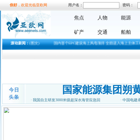
你好
，欢迎光临亚欧网
用户名：
密码：
焦点
人物
能源
矿产
交通
船舶
放了 (图文)
滚动新闻：
国内首个EPC建设海上风电项目全面进入海上主体工程施工
国家能源集团朔
·
我国自主研发3000米级超深水海管应急回
·
中国电建