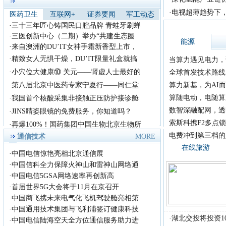
尊敬的主持人，各位老
·
电视超薄趋势下，
医药卫生
互联网+
证券要闻
军工动态
师，亲爱的观众朋友： 今
·
三十三年匠心铸国民口腔品牌 青蛙牙刷蝉
天，借
首届《放歌中国》歌手大
·
三医创新中心（二期）举办“共建生态圈
能源
赛全国总决赛！
·
来自澳洲的DU’IT女神手霜新香型上市，
首届《放歌中国》歌手大
·
精致女人无惧干燥，DU’IT限量礼盒就搞
当算力遇见电力，
赛组织委员会，拟定于2018年
·
小穴位大健康⑩ 关元——肾虚人士最好的
全球首发技术路线 +
8月在
·
第八届北京中医药专家宁夏行——同仁堂
算力新基，为AI而
2018腾讯影业发布会：多
算随电动，电随算
·
我国首个核酸采集非接触正压防护接诊舱
部国产漫改真人
数智深融配网，透
·
JINS睛姿眼镜的免费服务，你知道吗？
近日，主题为&ldquo;若水
&middot;共生&rdquo;的腾讯影
索斯科携F2多点锁
·
再爆100%！国药集团中国生物北京生物所
业
电费冲到第三档的
通信技术
MORE
王中磊出席2018 亚洲旅游
在线旅游
产业年会 谈中
·
中国电信惊艳亮相北京通信展
今天(9月14日)，2018 亚
·
中国信科全力保障火神山和雷神山网络通
洲旅游产业年会在上海举行，
·
中国电信5GSA网络速率再创新高
年会
·
首届世界5G大会将于11月在京召开
励志歌手杨洪强放歌中国
·
中国商飞携未来电气化飞机驾驶舱亮相第
演艺又见山里红
·
中国通用技术集团与飞利浦签订健康科技
励志歌手杨洪强放歌中国演艺
·
湖北交投将投资1
·
中国电信陆海空天全方位通信服务助力进
又见山里红 首届《放歌中国》