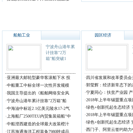
船舶工业
园区经济
宁波舟山港年累
计挂靠“2万
箱”船突破1
·
亚洲最大邮轮型豪华客滚船下水 投
·
四川省发展和改革委员会
·
郭莹辉：经济新常态下的
·
中船重工中标全球一次性开发规模
·
宁夏同心：扶贫产业园 
·
我国主导提出的《船舶网络安全风
·
2018年上半年锡盟重点
·
宁波舟山港年累计挂靠“2万箱”船
·
绿色+创新托起生态经济
·
中海油中标近2.1亿美元陵水17-2气
·
2018年上半年锡盟重点
·
上海船厂2500TEU内贸集装箱船“中
·
绿色+创新托起生态经济
·
中船澄西建造的全球最大改装橙汁
·
西门子、阿里云签约助力
·
江苏海通海洋工程装备7980吨成品