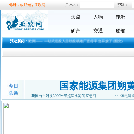
你好
，欢迎光临亚欧网
王中磊出席2018 亚洲旅游
用户名：
密码：
产业年会 谈中
焦点
人物
能源
今天(9月14日)，2018 亚
洲旅游产业年会在上海举行，
年会
矿产
交通
船舶
励志歌手杨洪强放歌中国
演艺又见山里红
亚欧网—— 一站式低投入自助投稿推广宣传平台开放了 (图文)
滚动新闻：
国内首
励志歌手杨洪强放歌中国演艺
又见山里红 首届《放歌中国》
歌手
哇！湖南大事件，这道
【美丽风景线】竟
在蜿蜒千里的湘江中游、
国家能源集团朔
五岳独秀的衡山之南，有一座
历史
生命赠我以苦难，我必回
·
我国自主研发3000米级超深水海管应急回
·
中国电建
报以歌唱 --关于
尊敬的主持人，各位老
师，亲爱的观众朋友： 今
天，借
首届《放歌中国》歌手大
赛全国总决赛！