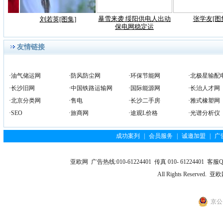
暴雪来袭 绥阳供电人出动
张学友[图
刘若英[图集]
保电网稳定运
友情链接
·
油气储运网
·
防风防尘网
·
环保节能网
·
北极星输配
·
长沙旧网
·
中国铁路运输网
·
国际能源网
·
长治人才网
·
北京分类网
·
售电
·
长沙二手房
·
雅式橡塑网
·
SEO
·
旅商网
·
途观L价格
·
光谱分析仪
成功案列
|
会员服务
|
诚邀加盟
|
广
亚欧网 广告热线:010-61224401 传真 010- 61224401 客服QQ
All Rights Reserv
京公网