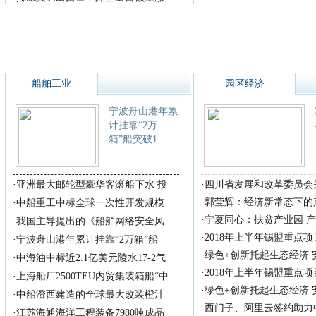
船舶工业
园区经济
宁波舟山港年累
计挂靠“2万
箱”船突破1
·
亚洲最大邮轮型豪华客滚船下水 投
·
四川省发展和改革委员会
·
郭莹辉：经济新常态下的
·
中船重工中标全球一次性开发规模
·
宁夏同心：扶贫产业园 
·
我国主导提出的《船舶网络安全风
·
2018年上半年锡盟重点
·
宁波舟山港年累计挂靠“2万箱”船
·
绿色+创新托起生态经济
·
中海油中标近2.1亿美元陵水17-2气
·
2018年上半年锡盟重点
·
上海船厂2500TEU内贸集装箱船“中
·
绿色+创新托起生态经济
·
中船澄西建造的全球最大改装橙汁
·
西门子、阿里云签约助力
·
江苏海通海洋工程装备7980吨成品