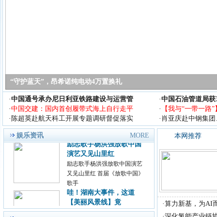
首届《放歌中国》歌手大
赛组织委员会，拟定于2018年
8月在
2018腾讯影业发布会：多
部国产漫改真人
近日，主题为&ldquo;若水
&middot;共生&rdquo;的腾讯影
业
“守护蓝天”，昂希诺纯电动4万置换礼
王中磊出席2018 亚洲旅游
产业年会 谈中
·
中国通号承办尼日利亚铁路建设与运营管
·
中国石油管道局获
今天(9月14日)，2018 亚
·
中国交建：国内首创履带式海上自行走平
·
【我与“一带一路”
洲旅游产业年会在上海举行，
·
陈超英赴航天科工开展专题调研督促落实
·
肖亚庆赴中钢集团
年会
励志歌手杨洪强放歌中国
娱乐资讯
MORE
本网推荐
演艺又见山里红
励志歌手杨洪强放歌中国演艺
又见山里红 首届《放歌中国》
歌手
哇！湖南大事件，这道
【美丽风景线】竟
在蜿蜒千里的湘江中游、
·
算力新基，为AI而
五岳独秀的衡山之南，有一座
·
深化氢能产业链