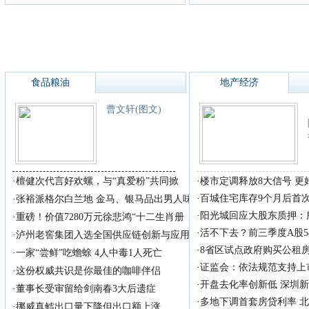
食品粮油
地产经济
曹文轩(图文)
·
檀健次代言好欢螺，与“真爱粉”共同掀
·
楼市定调释放8大信号 
·
百城住宅库存9个月后首
·
张裕派格尔白兰地 金马、银马品出男人味
·
阳光城回应大股东质押：
·
重磅！价值7280万元徐悲鸿“十二生肖册
·
活不下去？前三季度A股5
·
泸州老窖集团入选全国供应链创新与应用
·
8省区试点政府购买公租
·
一家“尝鲜”吃蟾蜍 4人中毒1人死亡
·
证监会：依法规范支持上
·
这份权威共识是你最佳的咖啡伴侣
·
开盘去化率创新低 深圳
·
董事长受审留给剑南春3大后遗症
·
多地下调首套房贷利率 
·
挪威真鳕出口量下降但出口额上涨