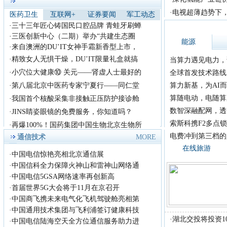
历史
·
电视超薄趋势下，
医药卫生
互联网+
证券要闻
军工动态
生命赠我以苦难，我必回
·
三十三年匠心铸国民口腔品牌 青蛙牙刷蝉
报以歌唱 --关于
·
三医创新中心（二期）举办“共建生态圈
尊敬的主持人，各位老
能源
师，亲爱的观众朋友： 今
·
来自澳洲的DU’IT女神手霜新香型上市，
天，借
·
精致女人无惧干燥，DU’IT限量礼盒就搞
当算力遇见电力，
首届《放歌中国》歌手大
·
小穴位大健康⑩ 关元——肾虚人士最好的
全球首发技术路线 +
赛全国总决赛！
·
第八届北京中医药专家宁夏行——同仁堂
算力新基，为AI而
首届《放歌中国》歌手大
赛组织委员会，拟定于2018年
算随电动，电随算
·
我国首个核酸采集非接触正压防护接诊舱
8月在
数智深融配网，透
·
JINS睛姿眼镜的免费服务，你知道吗？
索斯科携F2多点锁
·
再爆100%！国药集团中国生物北京生物所
电费冲到第三档的
通信技术
MORE
在线旅游
·
中国电信惊艳亮相北京通信展
·
中国信科全力保障火神山和雷神山网络通
·
中国电信5GSA网络速率再创新高
·
首届世界5G大会将于11月在京召开
·
中国商飞携未来电气化飞机驾驶舱亮相第
·
中国通用技术集团与飞利浦签订健康科技
·
湖北交投将投资1
·
中国电信陆海空天全方位通信服务助力进