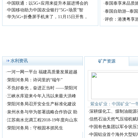
·
中国联通：以5G+应用来提升本届进博会的
·
泰国泰享来品质
·
中国移动助力中国农业银行“5G+场景”智
·
泰国自助游--泰
·
华为5G+折叠屏手机来了，11月15日开售，
·
评价：港澳粤享
水利资讯
矿产资源
·
一河一网一平台 福建高质量发展超越
·
荥阳河务局：诗词里的“端午”
·
不负好春光，奋进正当时 ——荥阳河
·
三峡水库迎来今年入汛以来最大洪峰
·
荥阳河务局召开安全生产标准化建设
紫金矿业：中国矿业“一
·
深耕煤化工、煤制油能源
·
泉州水务与华为签署战略合作协议 助
·
信然石油天然气压缩机赋
·
江苏南水北调工程2018-19年度向山东
·
中国有色集团以军令状压
·
荥阳河务局：守根固本抓民生
·
中国铝业首个海外大型铝项